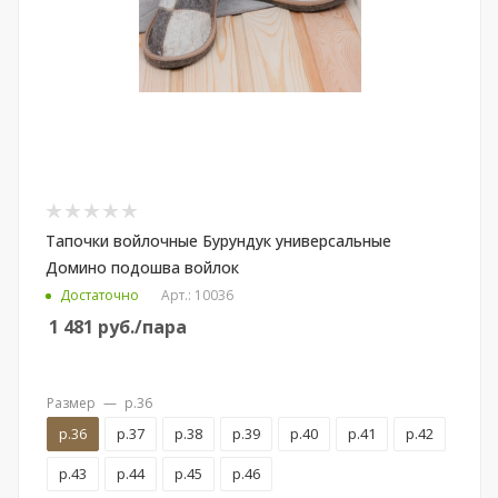
Тапочки войлочные Бурундук универсальные
Домино подошва войлок
Достаточно
Арт.: 10036
1 481
руб.
/пара
Размер
—
р.36
р.36
р.37
р.38
р.39
р.40
р.41
р.42
р.43
р.44
р.45
р.46