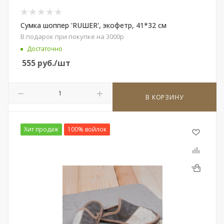
Сумка шоппер 'RUШER', экофетр, 41*32 см
В подарок при покупке на 3000р
Достаточно
555
руб.
/шт
В КОРЗИНУ
Хит продаж
100% войлок