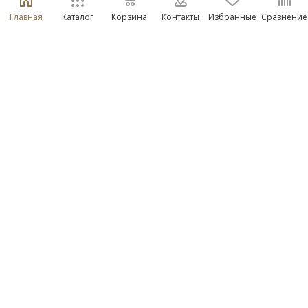
Главная
Каталог
Корзина
Контакты
Избранные
Сравнение
Тапочки войлочные Бурундук закрытые Оптима мех
универсальные
Достаточно
Арт.: 10163
671
руб.
/пара
Размер
—
р.36
р.36
р.37
р.38
р.39
р.40
р.41
р.42
р.43
р.44
р.45
р.46
В КОРЗИНУ
Хит продаж
100% войлок