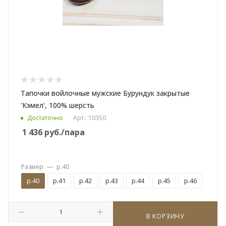
Тапочки войлочные мужские Бурундук закрытые
'Кэмел', 100% шерсть
Достаточно
Арт.: 10350
1 436
руб.
/пара
Размер
—
р.40
р.40
р.41
р.42
р.43
р.44
р.45
р.46
В КОРЗИНУ