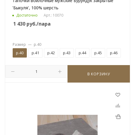
Тапочки войлочные мужские Бурундук закрытые
'Быкуля', 100% шерсть
Достаточно
Арт.: 10070
1 430
руб.
/пара
Размер
—
р.40
р.40
р.41
р.42
р.43
р.44
р.45
р.46
В КОРЗИНУ