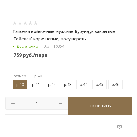
Тапочки войлочные мужские Бурундук закрытые
'Гобелен' коричневые, полушерсть
Достаточно
Арт.: 10354
759
руб.
/пара
Размер
—
р.40
р.40
р.41
р.42
р.43
р.44
р.45
р.46
В КОРЗИНУ