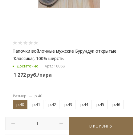
Тапочки войлочные мужские Бурундук открытые
'Классика', 100% шерсть
Достаточно
Арт.: 10068
1 272
руб.
/пара
Размер
—
р.40
р.40
р.41
р.42
р.43
р.44
р.45
р.46
В КОРЗИНУ