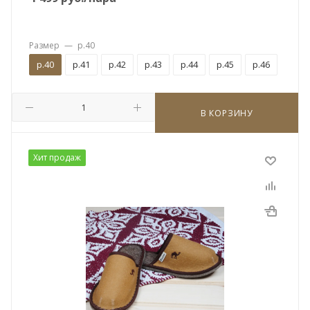
Размер
—
р.40
р.40
р.41
р.42
р.43
р.44
р.45
р.46
В КОРЗИНУ
Хит продаж