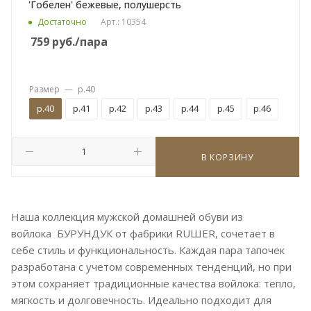
'Гобелен' бежевые, полушерсть
Достаточно
Арт.: 10354
759
руб.
/пара
Размер
—
р.40
р.40
р.41
р.42
р.43
р.44
р.45
р.46
В КОРЗИНУ
Наша коллекция мужской домашней обуви из
войлока БУРУНДУК от фабрики RUШER, сочетает в
себе стиль и функциональность. Каждая пара тапочек
разработана с учетом современных тенденций, но при
этом сохраняет традиционные качества войлока: тепло,
мягкость и долговечность. Идеально подходит для