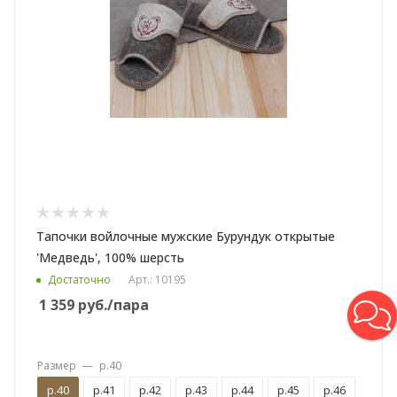
Тапочки войлочные мужские Бурундук открытые
'Медведь', 100% шерсть
Достаточно
Арт.: 10195
1 359
руб.
/пара
Размер
—
р.40
р.40
р.41
р.42
р.43
р.44
р.45
р.46