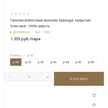
Тапочки войлочные мужские Бурундук закрытые
'Классика', 100% шерсть
Достаточно
Арт.: 10067
1 355
руб.
/пара
Размер
—
р.40
р.40
р.41
р.42
р.43
р.44
р.45
р.46
В КОРЗИНУ