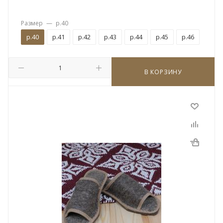
Размер
—
р.40
р.40
р.41
р.42
р.43
р.44
р.45
р.46
В КОРЗИНУ